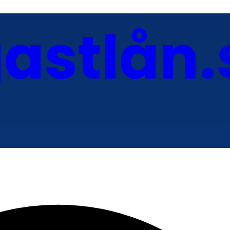
gastlån
.