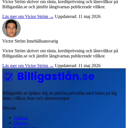
Victor Ström skriver om ränta, kreditprövning och lånevillkor på
Billigastlån.se och jämför långivarnas publicerade villkor.
Läs mer om Victor Ström →
Uppdaterad: 11 maj 2026
Victor Ström
Innehållsansvarig
Victor Ström skriver om ränta, kreditprövning och lånevillkor på
Billigastlån.se och jämför långivarnas publicerade villkor.
Läs mer om Victor Ström →
Uppdaterad: 11 maj 2026
Billigastlån
.se
Billigastlån.se hjälper dig att jämföra privatlån med fokus på låg
ränta, villkor, krav och räkneexempel.
Om oss
Artiklar
Om oss
Kontakta oss