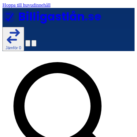
Hoppa till huvudinnehåll
Billigastlån
.se
Jämför
0