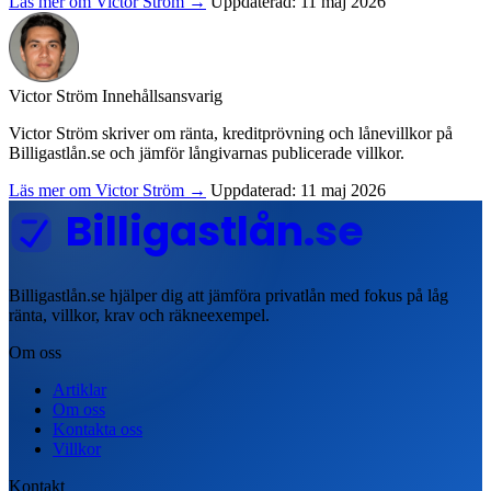
Läs mer om Victor Ström →
Uppdaterad: 11 maj 2026
Victor Ström
Innehållsansvarig
Victor Ström skriver om ränta, kreditprövning och lånevillkor på
Billigastlån.se och jämför långivarnas publicerade villkor.
Läs mer om Victor Ström →
Uppdaterad: 11 maj 2026
Billigastlån
.se
Billigastlån.se hjälper dig att jämföra privatlån med fokus på låg
ränta, villkor, krav och räkneexempel.
Om oss
Artiklar
Om oss
Kontakta oss
Villkor
Kontakt