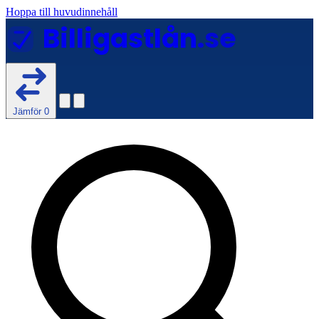
Hoppa till huvudinnehåll
Billigastlån
.se
Jämför
0