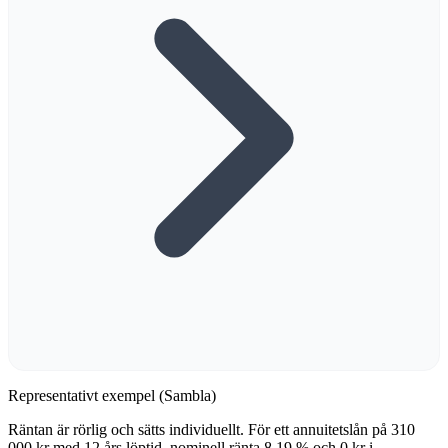
Representativt exempel (Sambla)
Räntan är rörlig och sätts individuellt. För ett annuitetslån på 310
000 kr med 12 års löptid, nominell ränta 8,19 % och 0 kr i